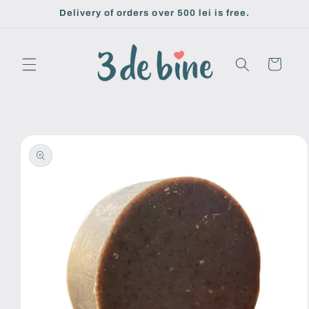
Skip to
Delivery of orders over 500 lei is free.
content
Cart
Skip to
product
information