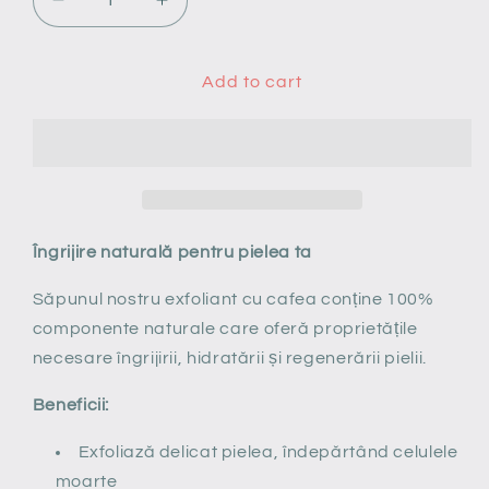
Decrease
Increase
quantity
quantity
for
for
Săpun-
Săpun-
Add to cart
scrub
scrub
natural
natural
cu
cu
CAFEA
CAFEA
Îngrijire naturală pentru pielea ta
Săpunul nostru exfoliant cu cafea conține 100%
componente naturale care oferă proprietățile
necesare îngrijirii, hidratării și regenerării pielii.
Beneficii:
Exfoliază delicat pielea, îndepărtând celulele
moarte