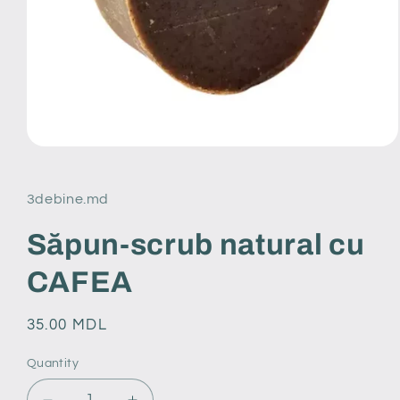
Open
media
1
in
3debine.md
modal
Săpun-scrub natural cu
CAFEA
Regular
35.00 MDL
price
Quantity
Quantity