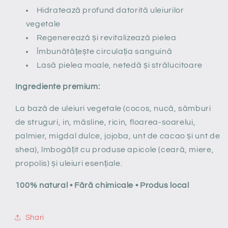
Hidratează profund datorită uleiurilor
vegetale
Regenerează și revitalizează pielea
Îmbunătățește circulația sanguină
Lasă pielea moale, netedă și strălucitoare
Ingrediente premium:
La bază de uleiuri vegetale (cocos, nucă, sâmburi
de struguri, in, măsline, ricin, floarea-soarelui,
palmier, migdal dulce, jojoba, unt de cacao și unt de
shea), îmbogățit cu produse apicole (ceară, miere,
propolis) și uleiuri esențiale.
100% natural • Fără chimicale • Produs local
Shari