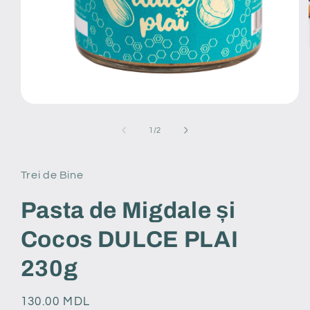
Open
media
1
of
1
/
2
in
modal
Trei de Bine
Pasta de Migdale și
Cocos DULCE PLAI
230g
Regular
130.00 MDL