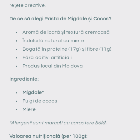
rețete creative.
De ce să alegi Pasta de Migdale și Cocos?
Aromă delicată și textură cremoasă
Îndulcită natural cu miere
Bogată în proteine (17g) și fibre (11g)
Fără aditivi artificiali
Produs local din Moldova
Ingrediente:
Migdale*
Fulgi de cocos
Miere
*Alergenii sunt marcați cu caractere
bold.
Valoarea nutrițională (per 100g):