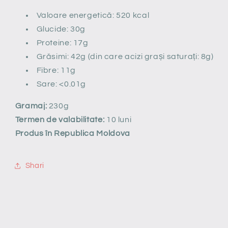
Valoare energetică: 520 kcal
Glucide: 30g
Proteine: 17g
Grăsimi: 42g (din care acizi grași saturați: 8g)
Fibre: 11g
Sare: <0.01g
Gramaj:
230g
Termen de valabilitate:
10 luni
Produs în Republica Moldova
Shari