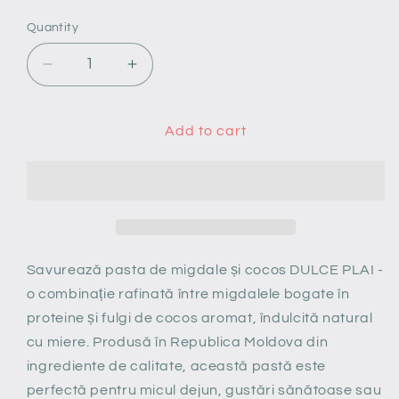
price
Quantity
Quantity
Decrease
Increase
quantity
quantity
for
for
Pasta
Pasta
Add to cart
de
de
Migdale
Migdale
și
și
Cocos
Cocos
DULCE
DULCE
PLAI
PLAI
230g
230g
Savurează pasta de migdale și cocos DULCE PLAI -
o combinație rafinată între migdalele bogate în
proteine și fulgi de cocos aromat, îndulcită natural
cu miere. Produsă în Republica Moldova din
ingrediente de calitate, această pastă este
perfectă pentru micul dejun, gustări sănătoase sau